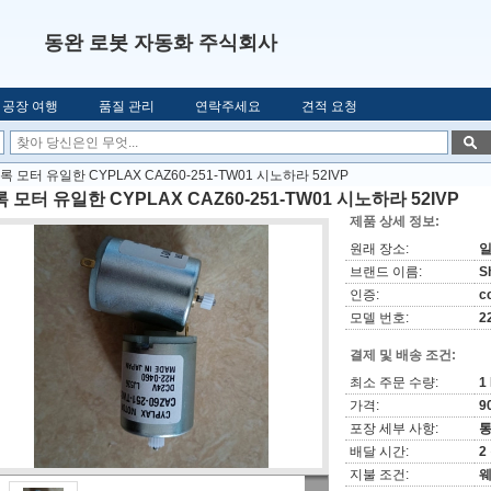
동완 로봇 자동화 주식회사
공장 여행
품질 관리
연락주세요
견적 요청
록 모터 유일한 CYPLAX CAZ60-251-TW01 시노하라 52IVP
 모터 유일한 CYPLAX CAZ60-251-TW01 시노하라 52IVP
제품 상세 정보:
원래 장소:
브랜드 이름:
S
인증:
c
모델 번호:
2
결제 및 배송 조건:
최소 주문 수량:
1
가격:
9
포장 세부 사항:
배달 시간:
2
지불 조건:
웨