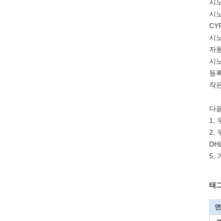
시노
시노
CY
시노
자동
시노
등록
작은
다음
1,
2,
DH
5,
태그
연