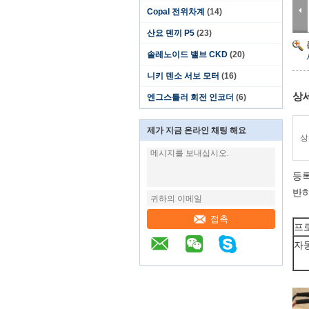
Copal 전위차계
(14)
산요 덴끼 P5
(23)
솔레노이드 밸브 CKD
(20)
니키 덴소 서보 모터
(16)
상
엔그스틀러 회전 인코더
(6)
제가 지금 온라인 채팅 해요
상
등록
반하
접촉
프
자동