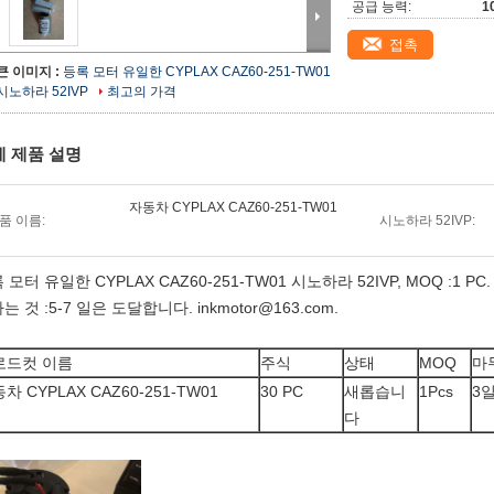
공급 능력:
1
접촉
큰 이미지 :
등록 모터 유일한 CYPLAX CAZ60-251-TW01
시노하라 52IVP
최고의 가격
세 제품 설명
자동차 CYPLAX CAZ60-251-TW01
품 이름:
시노하라 52IVP:
 모터 유일한 CYPLAX CAZ60-251-TW01 시노하라 52IVP, MOQ :1 PC.
는 것 :5-7 일은 도달합니다. inkmotor@163.com.
로드컷 이름
주식
상태
MOQ
마
차 CYPLAX CAZ60-251-TW01
30 PC
새롭습니
1Pcs
3
다