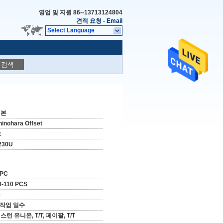
영업 및 지원
86--13713124804
견적 요청
-
Email
Select Language
검색
일본
hinohara Offset
c
230U
 PC
0-110 PCS
통
 작업 일수
스턴 유니온, T/T, 페이팔, T/T